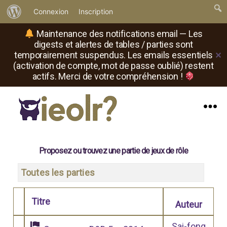
À
Connexion
Inscription
propos
Maintenance des notifications email — Les
de
digests et alertes de tables / parties sont
temporairement suspendus. Les emails essentiels
✕
WordPress
(activation de compte, mot de passe oublié) restent
actifs. Merci de votre compréhension !
Menu
Il
est
où
Proposez ou trouvez une partie de jeux de rôle
le
rôliste
Toutes les parties
?
Titre
Auteur
Comporte des pièces jointes
Sai-fong