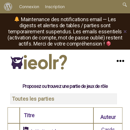
À
Connexion
Inscription
propos
Maintenance des notifications email — Les
de
digests et alertes de tables / parties sont
temporairement suspendus. Les emails essentiels
✕
WordPress
(activation de compte, mot de passe oublié) restent
actifs. Merci de votre compréhension !
Menu
Il
est
où
Proposez ou trouvez une partie de jeux de rôle
le
rôliste
Toutes les parties
?
Titre
Auteur
Comporte des pièces jointes
Cards