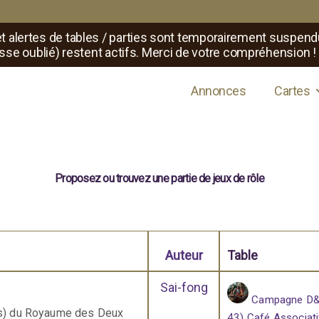
t alertes de tables / parties sont temporairement suspend
sse oublié) restent actifs. Merci de votre compréhension !
s de jeux de rôle
Annonces
Cartes
Proposez ou trouvez une partie de jeux de rôle
Auteur
Table
Sai-fong
Campagne D&D
es) du Royaume des Deux
43) Café Associati