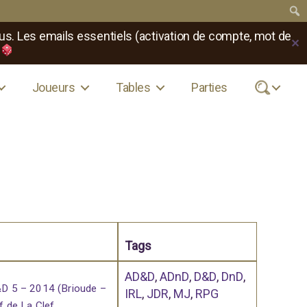
us. Les emails essentiels (activation de compte, mot de
✕
Joueurs
Tables
Parties
.
Tags
AD&D
,
ADnD
,
D&D
,
DnD
,
 5 – 2014 (Brioude –
IRL
,
JDR
,
MJ
,
RPG
f de La Clef