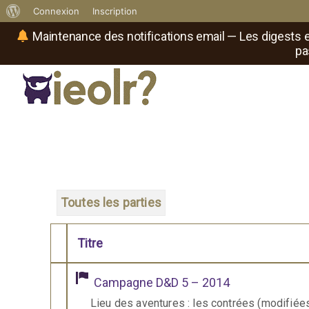
À
Connexion
Inscription
propos
Maintenance des notifications email — Les digests e
pa
de
WordPress
Réseau social de joueurs de maître
Il
est
où
le
rôliste
?
Toutes les parties
Titre
Comporte des pièces jointes
Campagne D&D 5 – 2014
Lieu des aventures : les contrées (modifié