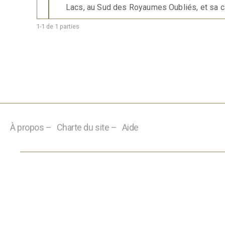
Lacs, au Sud des Royaumes Oubliés, et sa ca
1-1 de 1 parties
À propos –
Charte du site –
Aide