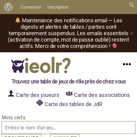
À
Connexion
Inscription
propos
Maintenance des notifications email — Les
de
digests et alertes de tables / parties sont
temporairement suspendus. Les emails essentiels
✕
WordPress
(activation de compte, mot de passe oublié) restent
actifs. Merci de votre compréhension !
Menu
Il
Trouvez une table de jeux de rôle près de chez vous
est
où
Carte des joueurs
Carte des associations
le
rôliste
Carte des tables de JdR
?
Mots clefs: