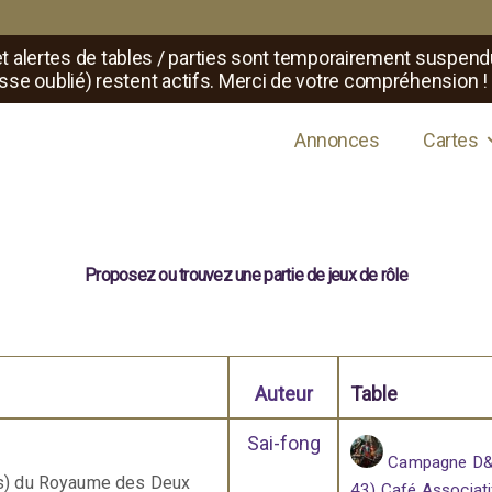
t alertes de tables / parties sont temporairement suspend
sse oublié) restent actifs. Merci de votre compréhension !
s de jeux de rôle
Annonces
Cartes
Proposez ou trouvez une partie de jeux de rôle
Auteur
Table
Sai-fong
Campagne D&D
es) du Royaume des Deux
43) Café Associati