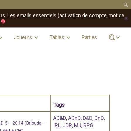
us. Les emails essentiels (activation de compte, mot de
✕
Joueurs
Tables
Parties
.
Tags
AD&D
,
ADnD
,
D&D
,
DnD
,
 5 – 2014 (Brioude –
IRL
,
JDR
,
MJ
,
RPG
f de La Clef