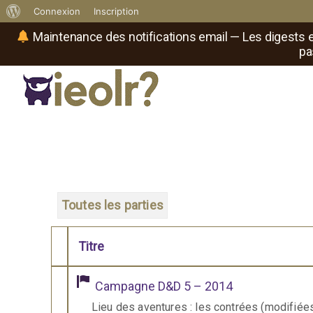
À
Connexion
Inscription
propos
Maintenance des notifications email — Les digests e
pa
de
WordPress
Réseau social de joueurs de maître
Il
est
où
le
rôliste
?
Toutes les parties
Titre
Comporte des pièces jointes
Campagne D&D 5 – 2014
Lieu des aventures : les contrées (modifié