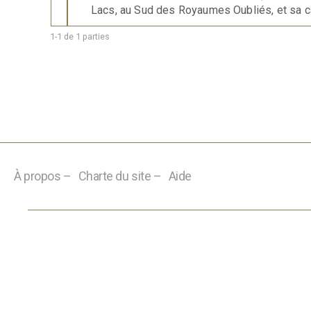
Lacs, au Sud des Royaumes Oubliés, et sa ca
1-1 de 1 parties
À propos –
Charte du site –
Aide