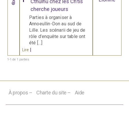
Cthulhu chez les Ch’tis
cherche joueurs
Parties à organiser à
Annoeullin-Don au sud de
Lille. Les scénarii de jeu de
rôle d’enquête sur table ont
été […]
|
Lire
1-1 de 1 parties
À propos –
Charte du site –
Aide