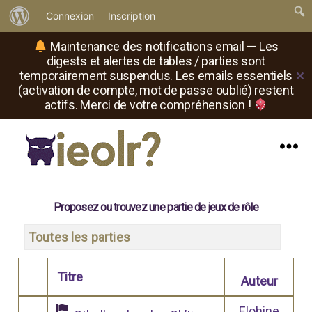
À
Connexion
Inscription
propos
Maintenance des notifications email — Les
de
digests et alertes de tables / parties sont
temporairement suspendus. Les emails essentiels
✕
WordPress
(activation de compte, mot de passe oublié) restent
actifs. Merci de votre compréhension !
Menu
Il
est
où
Proposez ou trouvez une partie de jeux de rôle
le
rôliste
Toutes les parties
?
Titre
Auteur
Comporte des pièces jointes
Elohine