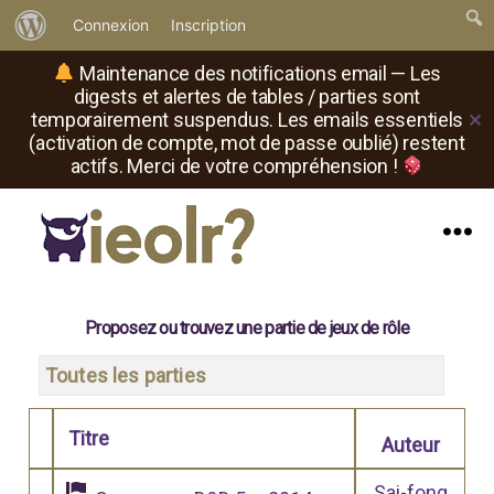
À
Connexion
Inscription
propos
Maintenance des notifications email — Les
de
digests et alertes de tables / parties sont
temporairement suspendus. Les emails essentiels
✕
WordPress
(activation de compte, mot de passe oublié) restent
actifs. Merci de votre compréhension !
Menu
Il
est
où
Proposez ou trouvez une partie de jeux de rôle
le
rôliste
Toutes les parties
?
Titre
Auteur
Comporte des pièces jointes
Sai-fong