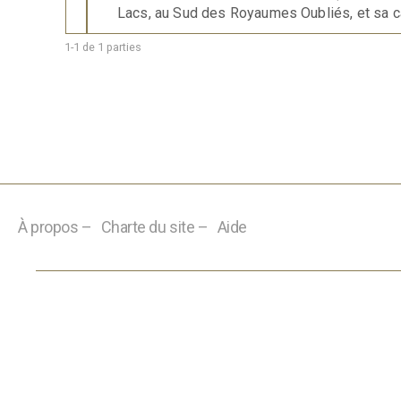
Lacs, au Sud des Royaumes Oubliés, et sa ca
1-1 de 1 parties
À propos –
Charte du site –
Aide