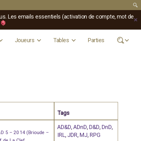
us. Les emails essentiels (activation de compte, mot de
✕
Joueurs
Tables
Parties
.
Tags
AD&D
,
ADnD
,
D&D
,
DnD
,
 5 – 2014 (Brioude –
IRL
,
JDR
,
MJ
,
RPG
f de La Clef