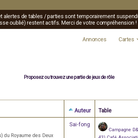
t alertes de tables / parties sont temporairement suspend
sse oublié) restent actifs. Merci de votre compréhension !
s de jeux de rôle
Annonces
Cartes
Proposez ou trouvez une partie de jeux de rôle
Auteur
Table
Sai-fong
Campagne D&D
es) du Royaume des Deux
43) Café Associati