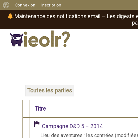
À
Connexion
Inscription
propos
Maintenance des notifications email — Les digests e
pa
de
WordPress
Réseau social de joueurs de maître
Il
est
où
le
rôliste
?
Toutes les parties
Titre
Comporte des pièces jointes
Campagne D&D 5 – 2014
Lieu des aventures : les contrées (modifié