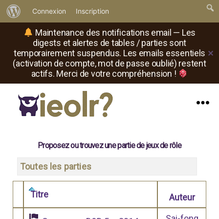
À
Connexion
Inscription
propos
Maintenance des notifications email — Les
de
digests et alertes de tables / parties sont
temporairement suspendus. Les emails essentiels
✕
WordPress
(activation de compte, mot de passe oublié) restent
actifs. Merci de votre compréhension !
Menu
Il
est
où
Proposez ou trouvez une partie de jeux de rôle
le
rôliste
Toutes les parties
?
Titre
Auteur
Comporte des pièces jointes
Sai-fong