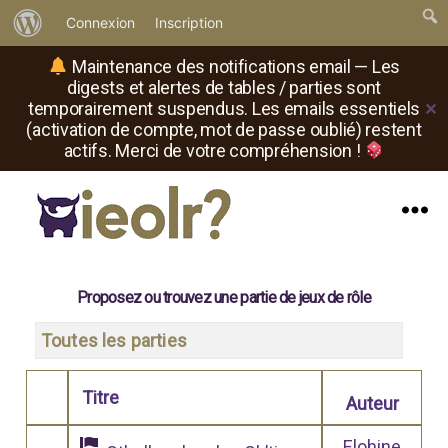
À
Connexion
Inscription
propos
Maintenance des notifications email — Les
de
digests et alertes de tables / parties sont
temporairement suspendus. Les emails essentiels
✕
WordPress
(activation de compte, mot de passe oublié) restent
actifs. Merci de votre compréhension !
Menu
Il
est
où
Proposez ou trouvez une partie de jeux de rôle
le
rôliste
Toutes les parties
?
Titre
Auteur
Comporte des pièces jointes
Elohine