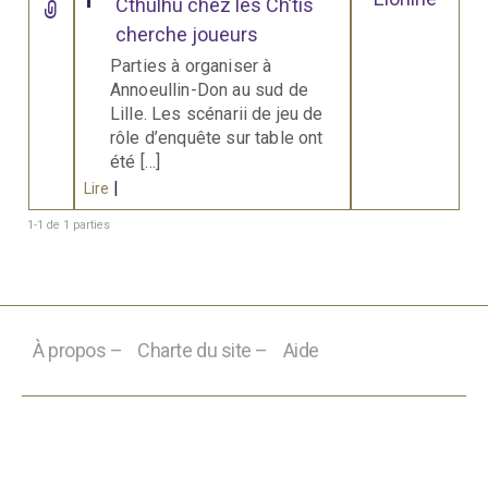
Cthulhu chez les Ch’tis
cherche joueurs
Parties à organiser à
Annoeullin-Don au sud de
Lille. Les scénarii de jeu de
rôle d’enquête sur table ont
été […]
|
Lire
1-1 de 1 parties
À propos –
Charte du site –
Aide