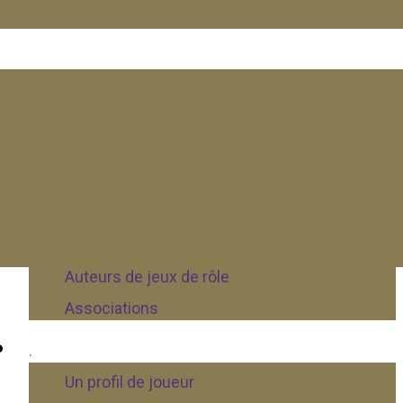
Joueurs
Tous les joueurs
Joueurs
Maîtres de jeux
Auteurs de jeux de rôle
Associations
.
Un profil de joueur