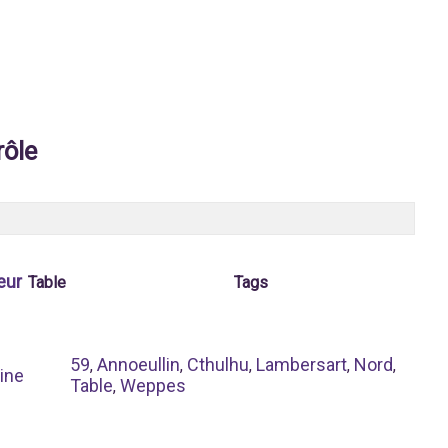
rôle
eur
Table
Tags
59
Annoeullin
Cthulhu
Lambersart
Nord
,
,
,
,
,
ine
Table
Weppes
,