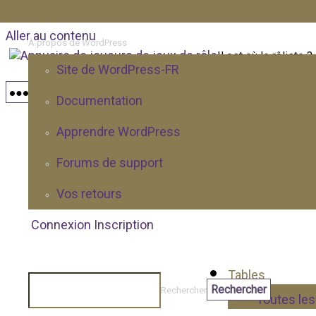
Aller au contenu
À propos de WordPress
Il est où le rôliste ?
Site de WordPress-FR
Réseau social de joueurs de maîtres de jeux de rôle
Menu
Documentation
Annonces
Apprendre WordPress
Forums de support
Vos retours
Connexion
Inscription
Tables
Rechercher
Toutes les