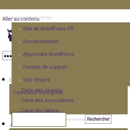
À propos de WordPress
Aller au contenu
Site de WordPress-FR
Il est où le rôliste ?
Documentation
Réseau social de joueurs de maîtres de jeux de rôle
Apprendre WordPress
Menu
Annonces
Forums de support
Vos retours
Cartes
Carte des joueurs
Connexion
Inscription
Carte des associations
Carte des tables
Rechercher
Joueurs