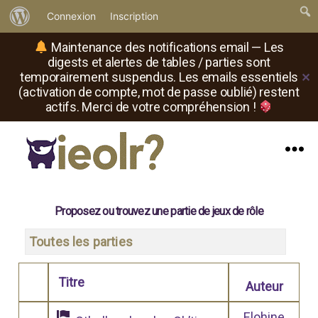
À
Connexion
Inscription
propos
Maintenance des notifications email — Les
de
digests et alertes de tables / parties sont
temporairement suspendus. Les emails essentiels
✕
WordPress
(activation de compte, mot de passe oublié) restent
actifs. Merci de votre compréhension !
Menu
Il
est
où
Proposez ou trouvez une partie de jeux de rôle
le
rôliste
Toutes les parties
?
Titre
Auteur
Comporte des pièces jointes
Elohine