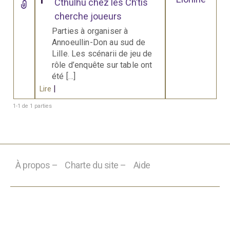
Cthulhu chez les Ch’tis
cherche joueurs
Parties à organiser à
Annoeullin-Don au sud de
Lille. Les scénarii de jeu de
rôle d’enquête sur table ont
été […]
|
Lire
1-1 de 1 parties
À propos –
Charte du site –
Aide