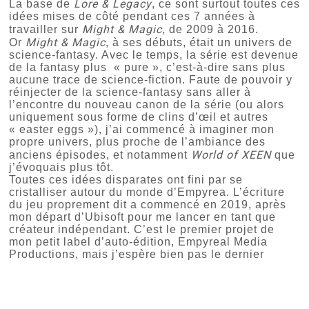
Lore & Legacy
La base de
, ce sont surtout toutes ces
idées mises de côté pendant ces 7 années à
Might & Magic
travailler sur
, de 2009 à 2016.
Might & Magic
Or
, à ses débuts, était un univers de
science-fantasy. Avec le temps, la série est devenue
de la fantasy plus « pure », c’est-à-dire sans plus
aucune trace de science-fiction. Faute de pouvoir y
réinjecter de la science-fantasy sans aller à
l’encontre du nouveau canon de la série (ou alors
uniquement sous forme de clins d’œil et autres
« easter eggs »), j’ai commencé à imaginer mon
propre univers, plus proche de l’ambiance des
World of XEEN
anciens épisodes, et notamment
que
j’évoquais plus tôt.
Toutes ces idées disparates ont fini par se
cristalliser autour du monde d’Empyrea. L’écriture
du jeu proprement dit a commencé en 2019, après
mon départ d’Ubisoft pour me lancer en tant que
créateur indépendant. C’est le premier projet de
mon petit label d’auto-édition, Empyreal Media
Productions, mais j’espère bien pas le dernier