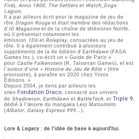
Fire
Anno 1800
The Settlers
Watch_Dogs:
),
,
et
Legion
.
Il a par ailleurs écrit pour le magazine de jeu de
Dragon Rouge
rôle
et était membre des rédactions
IG Magazine
d’
et de la chaîne de télévision Nolife,
où il présentait notamment les
1D6
Roleplay
émission
et
, consacrées au jeu de
rôle. Il a également contribué à plusieurs
Earthdawn
suppléments de la 4e édition d’
(FASA
Games Inc.), co-écrit un « Guide de Paris »
Castle Falkenstein
pour
(R. Talsorian Games), et est
« Histoire du Jeu de Rôle »
l’auteur d’une
(titre
provisoire), à paraître en 2020 chez Ynnis
Éditions. »
Depuis 2004, je tiens par ailleurs les
Fondation Draco
sites
, consacré aux univers
Triple 9
Shadowrun
Earthdawn
BattleTech
de
,
et
, et
,
dédié à l’œuvre du mangaka Leiji Matsumoto
Albator
Galaxy Express 999
(
,
…).
Lore & Legacy
: de l’idée de base à aujourd’hui.