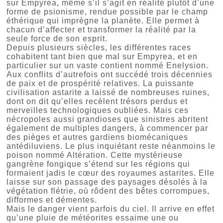
sur Empyrea, même s’il s’agit en réalité plutôt d’une
forme de psionisme, rendue possible par le champ
éthérique qui imprègne la planète. Elle permet à
chacun d’affecter et transformer la réalité par la
seule force de son esprit.
Depuis plusieurs siècles, les différentes races
cohabitent tant bien que mal sur Empyrea, et en
particulier sur un vaste contient nommé Enelysion.
Aux conflits d’autrefois ont succédé trois décennies
de paix et de prospérité relatives. La puissante
civilisation astarite a laissé de nombreuses ruines,
dont on dit qu’elles recèlent trésors perdus et
merveilles technologiques oubliées. Mais ces
nécropoles aussi grandioses que sinistres abritent
également de multiples dangers, à commencer par
des pièges et autres gardiens biomécaniques
antédiluviens. Le plus inquiétant reste néanmoins le
poison nommé Altération. Cette mystérieuse
gangrène fongique s’étend sur les régions qui
formaient jadis le cœur des royaumes astarites. Elle
laisse sur son passage des paysages désolés à la
végétation flétrie, où rôdent des bêtes corrompues,
difformes et démentes.
Mais le danger vient parfois du ciel. Il arrive en effet
qu’une pluie de météorites essaime une ou