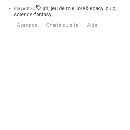
jdr
jeu de role
lore&legacy
pulp
Étiquettes
,
,
,
,
science-fantasy
À propos –
Charte du site –
Aide