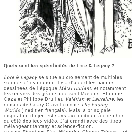
Quels sont les spécificités de
Lore & Legacy
?
Lore & Legacy
se situe au croisement de multiples
sources d’inspiration. Il y a d’abord les bandes
Métal Hurlant
dessinées de l’époque
, et notamment
les œuvres des géants que sont Mœbius, Philippe
Valérian et Laureline
Caza et Philippe Druillet,
, les
The Fading
romans de Geary Gravel comme
Worlds
(inédit en français). Mais la principale
inspiration du jeu est sans aucun doute à chercher
du côté des jeux vidéo. J’ai grandi avec des titres
mélangeant fantasy et science-fiction,
Phantasy Star
Wizardry
Chrono Trigger
comme
,
,
… et