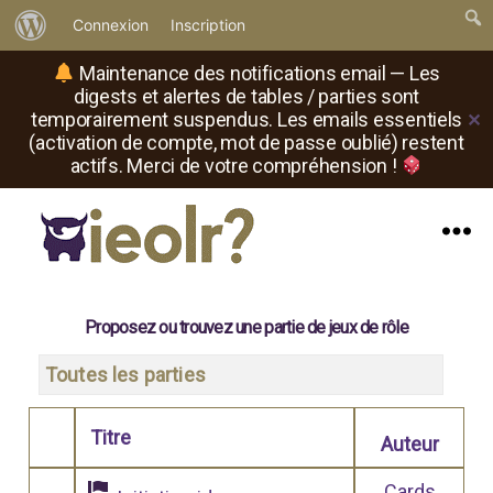
À
Connexion
Inscription
propos
Maintenance des notifications email — Les
de
digests et alertes de tables / parties sont
temporairement suspendus. Les emails essentiels
✕
WordPress
(activation de compte, mot de passe oublié) restent
actifs. Merci de votre compréhension !
Menu
Il
est
où
Proposez ou trouvez une partie de jeux de rôle
le
rôliste
Toutes les parties
?
Titre
Auteur
Comporte des pièces jointes
Cards