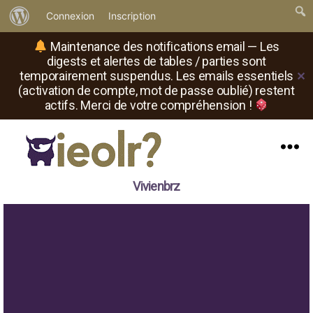
À
Connexion
Inscription
propos
Maintenance des notifications email — Les
de
digests et alertes de tables / parties sont
temporairement suspendus. Les emails essentiels
✕
WordPress
(activation de compte, mot de passe oublié) restent
actifs. Merci de votre compréhension !
Menu
Il
Vivienbrz
est
où
le
rôliste
?