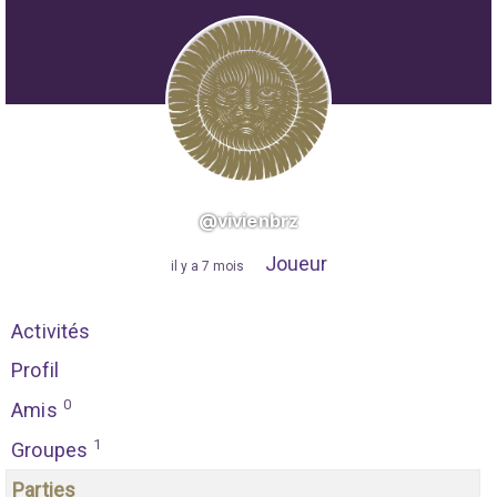
@vivienbrz
Joueur
"
il y a 7 mois
"
Activités
Profil
0
Amis
1
Groupes
Parties