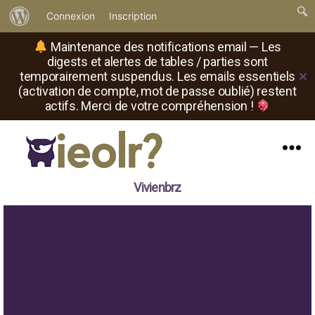
À
Connexion
Inscription
propos
Maintenance des notifications email — Les
de
digests et alertes de tables / parties sont
temporairement suspendus. Les emails essentiels
✕
WordPress
(activation de compte, mot de passe oublié) restent
actifs. Merci de votre compréhension !
Menu
Il
Vivienbrz
est
où
le
rôliste
?