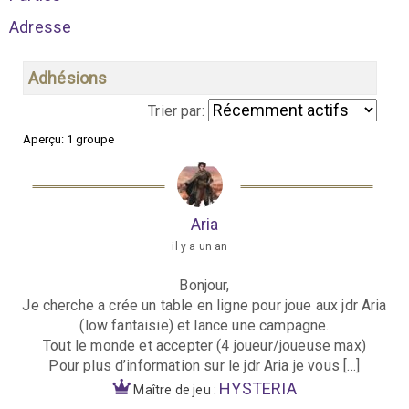
Adresse
Adhésions
Trier par:
Aperçu: 1 groupe
G
r
o
Aria
u
il y a un an
p
Bonjour,
e
Je cherche a crée un table en ligne pour joue aux jdr Aria
s
(low fantaisie) et lance une campagne.
Tout le monde et accepter (4 joueur/joueuse max)
d
Pour plus d’information sur le jdr Aria je vous […]
u
HYSTERIA
Maître de jeu :
m