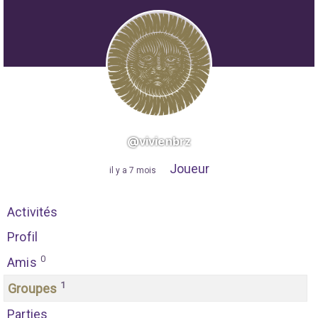
@vivienbrz
Joueur
"
il y a 7 mois
"
Activités
Profil
0
Amis
1
Groupes
Parties