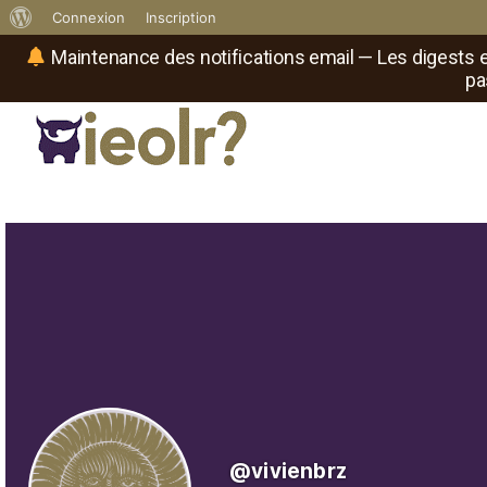
À
Connexion
Inscription
propos
Maintenance des notifications email — Les digests e
pa
de
WordPress
Réseau social de joueurs de maître
Il
est
où
le
rôliste
?
@vivienbrz