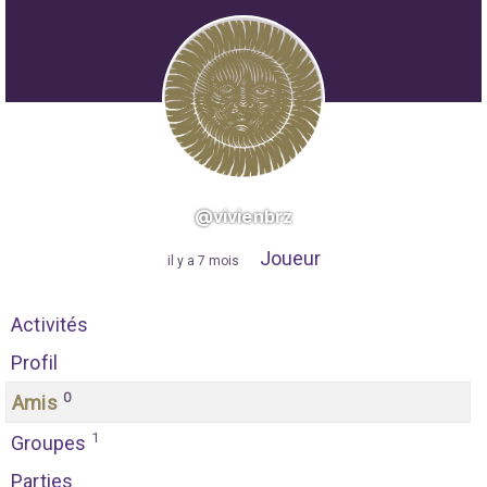
@vivienbrz
Joueur
"
il y a 7 mois
"
Activités
Profil
0
Amis
1
Groupes
Parties