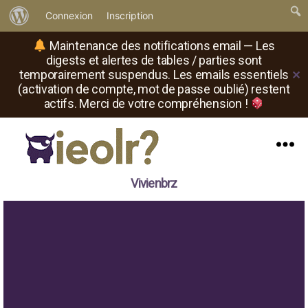
À
Connexion
Inscription
propos
Maintenance des notifications email — Les
de
digests et alertes de tables / parties sont
temporairement suspendus. Les emails essentiels
✕
WordPress
(activation de compte, mot de passe oublié) restent
actifs. Merci de votre compréhension !
Menu
Il
Vivienbrz
est
où
le
rôliste
?