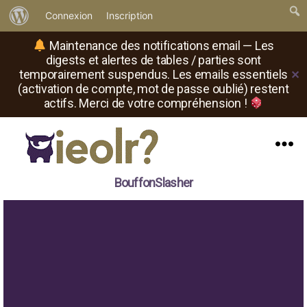
À
Connexion
Inscription
propos
Maintenance des notifications email — Les
de
digests et alertes de tables / parties sont
temporairement suspendus. Les emails essentiels
✕
WordPress
(activation de compte, mot de passe oublié) restent
actifs. Merci de votre compréhension !
Menu
Il
BouffonSlasher
est
où
le
rôliste
?