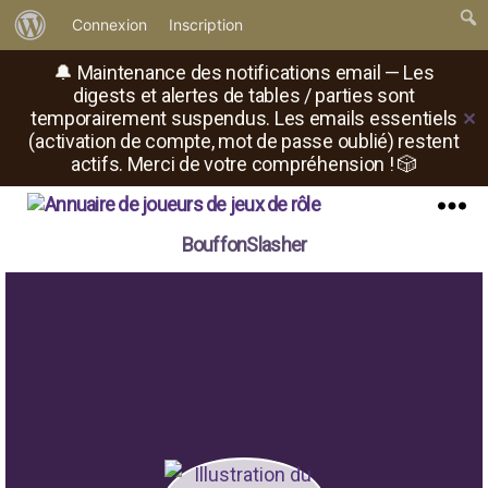
À
Connexion
Inscription
propos
🔔 Maintenance des notifications email — Les
de
digests et alertes de tables / parties sont
temporairement suspendus. Les emails essentiels
✕
WordPress
(activation de compte, mot de passe oublié) restent
actifs. Merci de votre compréhension ! 🎲
Il
Menu
BouffonSlasher
est
où
le
rôliste
?