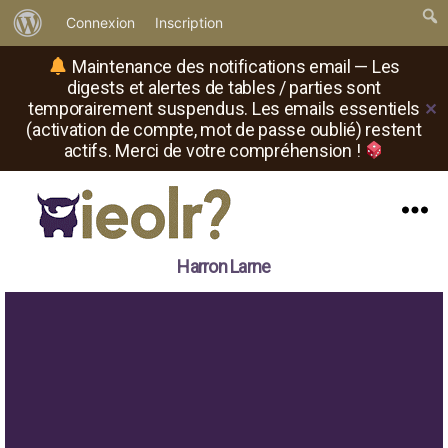
À
Connexion
Inscription
propos
Maintenance des notifications email — Les
de
digests et alertes de tables / parties sont
temporairement suspendus. Les emails essentiels
✕
WordPress
(activation de compte, mot de passe oublié) restent
actifs. Merci de votre compréhension !
Menu
Il
Harron Larne
est
où
le
rôliste
?