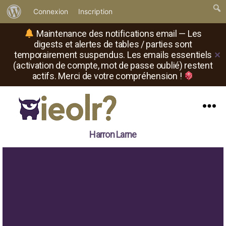
À
Connexion
Inscription
propos
Maintenance des notifications email — Les
de
digests et alertes de tables / parties sont
temporairement suspendus. Les emails essentiels
✕
WordPress
(activation de compte, mot de passe oublié) restent
actifs. Merci de votre compréhension !
Menu
Il
Harron Larne
est
où
le
rôliste
?