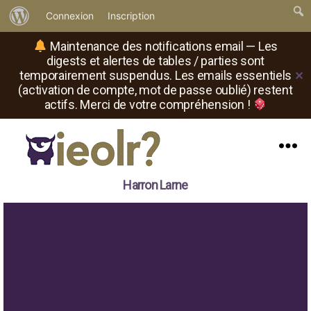
À
Connexion
Inscription
propos
Maintenance des notifications email — Les
de
digests et alertes de tables / parties sont
temporairement suspendus. Les emails essentiels
✕
WordPress
(activation de compte, mot de passe oublié) restent
actifs. Merci de votre compréhension !
Menu
Il
Harron Larne
est
où
le
rôliste
?