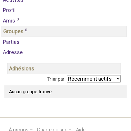
Profil
0
Amis
0
Groupes
Parties
Adresse
Adhésions
Trier par:
G
Aucun groupe trouvé
r
o
u
p
À propos –
Charte du site –
Aide