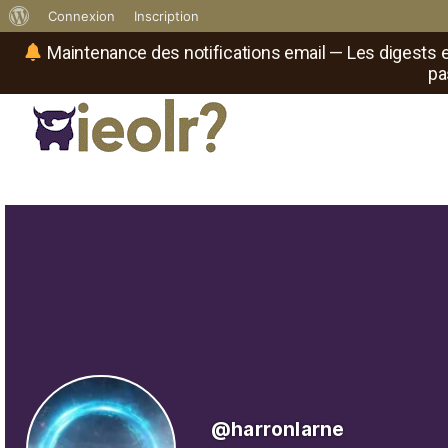
À
Connexion
Inscription
propos
Maintenance des notifications email — Les digests e
pa
de
WordPress
Réseau social de joueurs de maître
Il
est
où
le
rôliste
?
@harronlarne