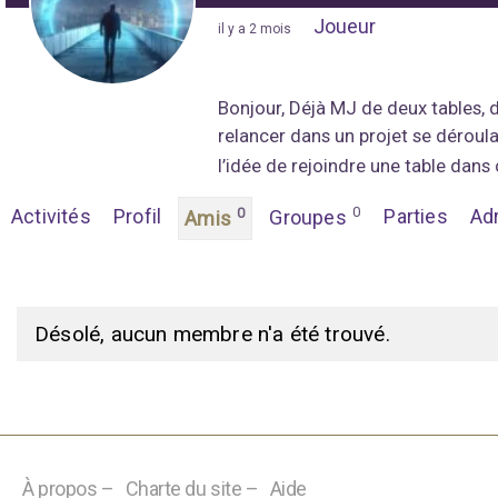
Joueur
"
il y a 2 mois
"
Bonjour, Déjà MJ de deux tables, 
relancer dans un projet se déroul
l’idée de rejoindre une table dans
0
Activités
Profil
0
Parties
Ad
Groupes
Amis
M
Désolé, aucun membre n'a été trouvé.
e
s
a
m
À propos –
Charte du site –
Aide