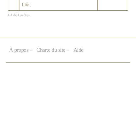
Berlin XVIII
|
Lire
1-1 de 1 parties
À propos –
Charte du site –
Aide