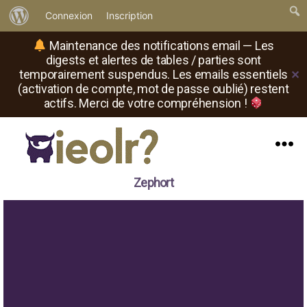
À
Connexion
Inscription
propos
Maintenance des notifications email — Les
de
digests et alertes de tables / parties sont
temporairement suspendus. Les emails essentiels
✕
WordPress
(activation de compte, mot de passe oublié) restent
actifs. Merci de votre compréhension !
Menu
Il
Zephort
est
où
le
rôliste
?