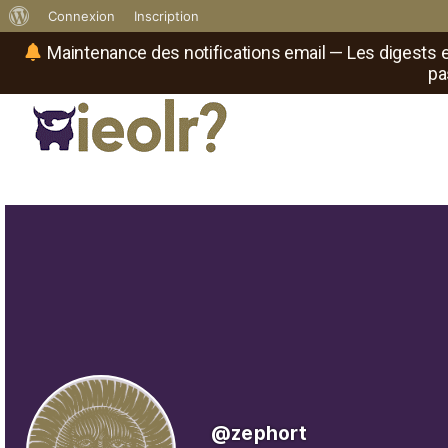
À
Connexion
Inscription
propos
Maintenance des notifications email — Les digests e
pa
de
WordPress
Réseau social de joueurs de maître
Il
est
où
le
rôliste
?
@zephort