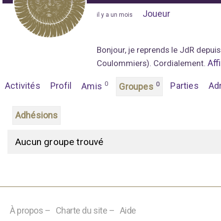
Joueur
"
il y a un mois
"
Bonjour, je reprends le JdR depuis
Aff
Coulommiers). Cordialement.
0
Activités
Profil
0
Parties
Ad
Amis
Groupes
Adhésions
G
Aucun groupe trouvé
r
o
u
p
À propos –
Charte du site –
Aide
e