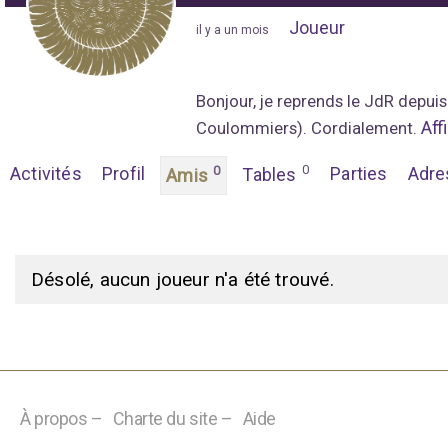
Joueur
"
il y a un mois
"
Bonjour, je reprends le JdR depuis
Aff
Coulommiers). Cordialement.
0
Activités
Profil
0
Parties
Adre
Tables
Amis
M
Désolé, aucun joueur n'a été trouvé.
e
s
a
m
À propos –
Charte du site –
Aide
i