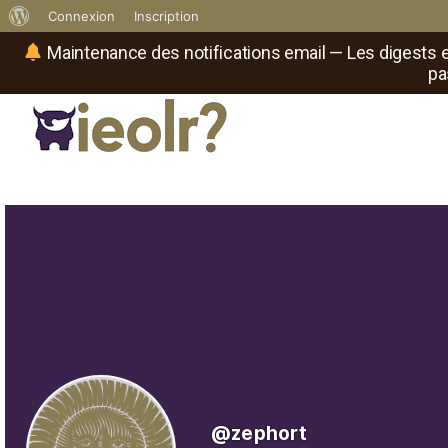
À
Connexion
Inscription
propos
Maintenance des notifications email — Les digests e
pa
de
WordPress
Réseau social de joueurs de maître
Il
est
où
le
rôliste
?
@zephort