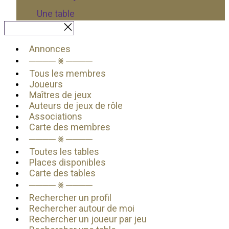
Une table
Fermer le menu
Annonces
──── ⨳ ────
Tous les membres
Joueurs
Maîtres de jeux
Auteurs de jeux de rôle
Associations
Carte des membres
──── ⨳ ────
Toutes les tables
Places disponibles
Carte des tables
──── ⨳ ────
Rechercher un profil
Rechercher autour de moi
Rechercher un joueur par jeu