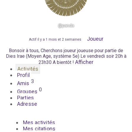
@panda
Joueur
"
Actif il y a 1 mois et 2 semaines
"
Bonsoir à tous, Cherchons joueur joueuse pour partie de
Dies Irae (Moyen Age, système 5e) Le vendredi soir 20h à
Afficher
23h30 A bientôt !
Activités
Profil
3
Amis
0
Groupes
Parties
Adresse
Mes activités
Mes citations