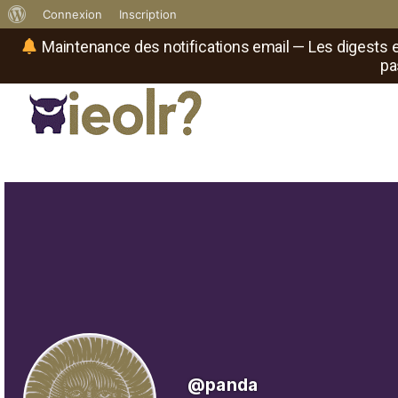
À
Connexion
Inscription
propos
Maintenance des notifications email — Les digests e
pa
de
WordPress
Réseau social de joueurs de maître
Il
est
où
le
rôliste
?
@panda