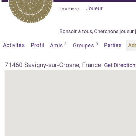
Joueur
"
il y a 2 mois
"
Bonsoir à tous, Cherchons joueur 
3
0
Activités
Profil
Parties
Amis
Groupes
Ad
71460 Savigny-sur-Grosne, France
Get Direction