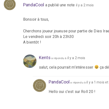
PandaCool
a publié une note
il y a 2 mois
Bonsoir à tous,
Cherchons joueur joueuse pour partie de Dies Ir
Le vendredi soir 20h à 23h30
A bientôt !
Kents
il y a 2 mois
a répondu à
salut, cela pourrait m’intéresser
ça dé
PandaCool
il y a 1 mois 
a répondu à
Hello oui c’est sur Roll 20 !