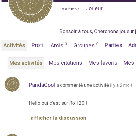
Joueur
"
il y a 2 mois
"
Bonsoir à tous, Cherchons joueur 
3
0
Profil
Parties
Ad
Activités
Amis
Groupes
Mes citations
Mes favoris
Mes 
Mes activités
PandaCool
a commenté une activité
il y a 2 mois
Hello oui c’est sur Roll 20 !
afficher la discussion