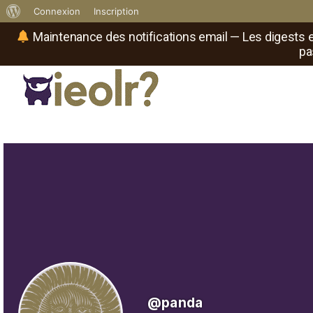
À
Connexion
Inscription
propos
Maintenance des notifications email — Les digests e
pa
de
WordPress
Réseau social de joueurs de maître
Il
est
où
le
rôliste
?
@panda