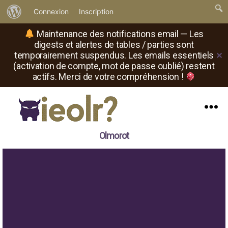
À
Connexion
Inscription
propos
Maintenance des notifications email — Les
de
digests et alertes de tables / parties sont
temporairement suspendus. Les emails essentiels
✕
WordPress
(activation de compte, mot de passe oublié) restent
actifs. Merci de votre compréhension !
Menu
Il
Olmorot
est
où
le
rôliste
?