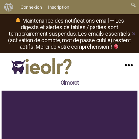
À
Connexion
Inscription
propos
Maintenance des notifications email — Les
de
digests et alertes de tables / parties sont
temporairement suspendus. Les emails essentiels
✕
WordPress
(activation de compte, mot de passe oublié) restent
actifs. Merci de votre compréhension !
Menu
Il
Olmorot
est
où
le
rôliste
?