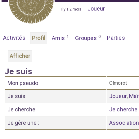
Joueur
"
il y a 2 mois
"
1
0
Activités
Parties
Profil
Amis
Groupes
Afficher
Je suis
Mon pseudo
Olmorot
Je suis
Joueur
Maî
,
Je cherche
Je cherche
Je gère une :
Association