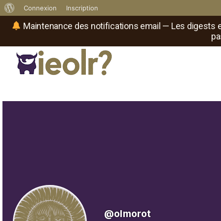
À
Connexion
Inscription
propos
Maintenance des notifications email — Les digests e
pa
de
WordPress
Réseau social de joueurs de maître
Il
est
où
le
rôliste
?
@olmorot