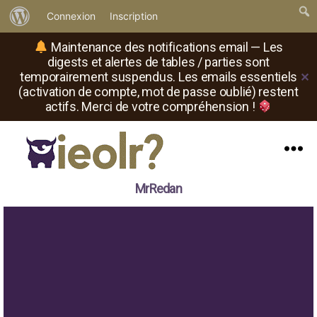
À
Connexion
Inscription
propos
Maintenance des notifications email — Les
de
digests et alertes de tables / parties sont
temporairement suspendus. Les emails essentiels
✕
WordPress
(activation de compte, mot de passe oublié) restent
actifs. Merci de votre compréhension !
Menu
Il
MrRedan
est
où
le
rôliste
?