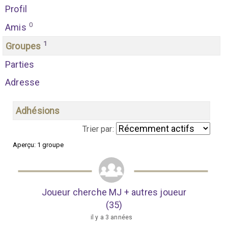
Profil
0
Amis
1
Groupes
Parties
Adresse
Adhésions
Trier par:
Aperçu: 1 groupe
G
r
o
Joueur cherche MJ + autres joueur
u
(35)
p
il y a 3 années