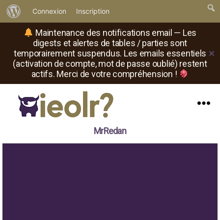
À
Connexion
Inscription
propos
Maintenance des notifications email — Les
de
digests et alertes de tables / parties sont
temporairement suspendus. Les emails essentiels
✕
WordPress
(activation de compte, mot de passe oublié) restent
actifs. Merci de votre compréhension !
Menu
Il
MrRedan
est
où
le
rôliste
?