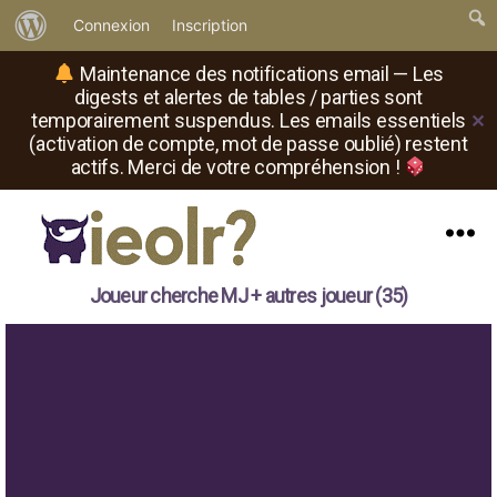
À
Connexion
Inscription
propos
Maintenance des notifications email — Les
de
digests et alertes de tables / parties sont
temporairement suspendus. Les emails essentiels
✕
WordPress
(activation de compte, mot de passe oublié) restent
actifs. Merci de votre compréhension !
Menu
Il
Joueur cherche MJ + autres joueur (35)
est
où
le
rôliste
?