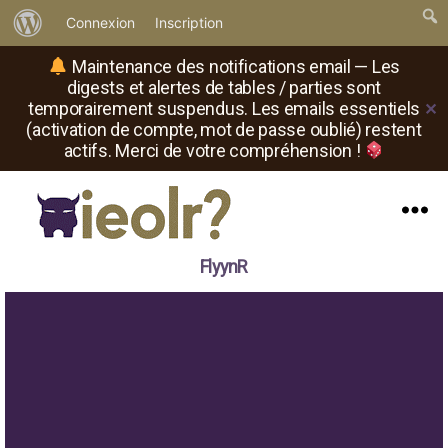
À
Connexion
Inscription
propos
Maintenance des notifications email — Les
de
digests et alertes de tables / parties sont
temporairement suspendus. Les emails essentiels
✕
WordPress
(activation de compte, mot de passe oublié) restent
actifs. Merci de votre compréhension !
Menu
Il
FlyynR
est
où
le
rôliste
?