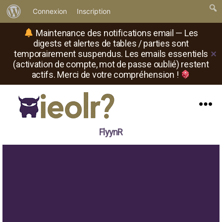
À
Connexion
Inscription
propos
Maintenance des notifications email — Les
de
digests et alertes de tables / parties sont
temporairement suspendus. Les emails essentiels
✕
WordPress
(activation de compte, mot de passe oublié) restent
actifs. Merci de votre compréhension !
Menu
Il
FlyynR
est
où
le
rôliste
?