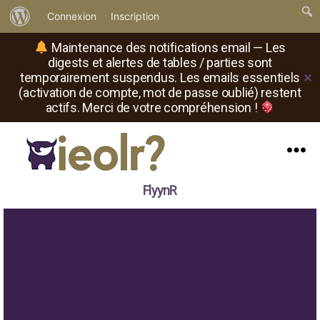
À
Connexion
Inscription
propos
Maintenance des notifications email — Les
de
digests et alertes de tables / parties sont
temporairement suspendus. Les emails essentiels
✕
WordPress
(activation de compte, mot de passe oublié) restent
actifs. Merci de votre compréhension !
Menu
Il
FlyynR
est
où
le
rôliste
?