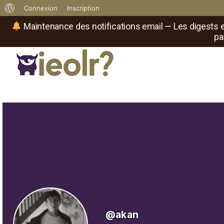
À
Connexion
Inscription
propos
Maintenance des notifications email — Les digests e
pa
de
WordPress
Réseau social de joueurs de maître
Il
est
où
le
rôliste
?
@akan