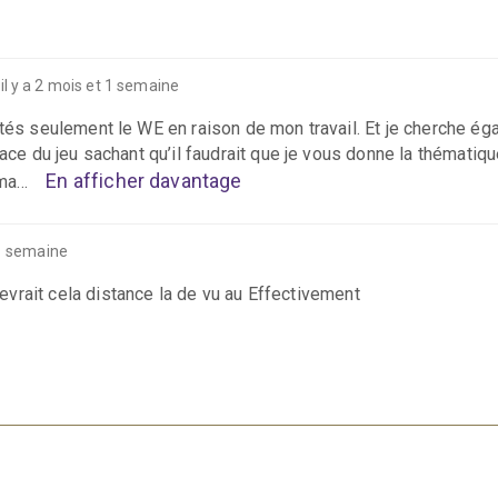
il y a 2 mois et 1 semaine
à
ités seulement le WE en raison de mon travail. Et je cherche ég
ace du jeu sachant qu’il faudrait que je vous donne la thématiqu
En afficher davantage
ama…
 1 semaine
vrait cela distance la de vu au Effectivement