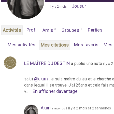
Joueur
"
il y a 2 mois
"
3
1
Profil
Parties
Activités
Amis
Groupes
Mes activités
Mes favoris
Mes 
Mes citations
LE MAÎTRE DU DESTIN
a publié une note
il y a 
@akan
salut
, je suis maître du jeu et je cherche
dans lequel il se trouve. J’ai 25ans et cela fais 
En afficher davantage
v…
Akan
il y a 2 mois et 2 semaines
a répondu à