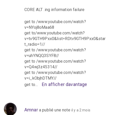
CORE ALT .ing information failure
get to /www.youtube.com/watch?
v=NYoj8oMaa68
get to/www.youtube.com/watch?
v=tv9GTH9Pxx0&list=RDtv9GTH9Pxx0&star
t_radio=1//
get to /www.youtube.com/watch?
v=uhYNQQ3SYF8//
get to /www.youtube.com/watch?
v=Q4wj3z45314//
get to /www.youtube.com/watch?
v=i_kObjhDTMY//
En afficher davantage
get to…
Amnar
a publié une note
il y a 2 mois