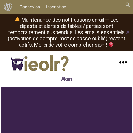
À
Connexion
Inscription
propos
Maintenance des notifications email — Les
de
digests et alertes de tables / parties sont
temporairement suspendus. Les emails essentiels
✕
WordPress
(activation de compte, mot de passe oublié) restent
actifs. Merci de votre compréhension !
Menu
Il
Akan
est
où
le
rôliste
?