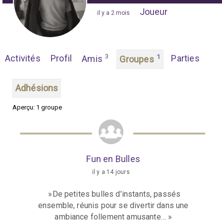
Joueur
"
il y a 2 mois
"
3
Activités
Profil
1
Parties
Amis
Groupes
Adhésions
Aperçu: 1 groupe
G
r
o
u
Fun en Bulles
il y a 14 jours
p
e
»De petites bulles d’instants, passés
s
ensemble, réunis pour se divertir dans une
ambiance follement amusante… »