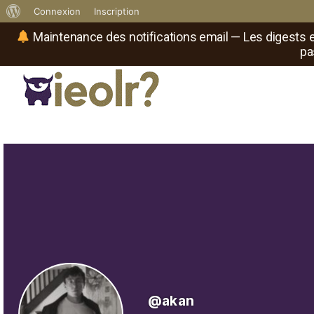
À
Connexion
Inscription
propos
Maintenance des notifications email — Les digests e
pa
de
WordPress
Réseau social de joueurs de maître
Il
est
où
le
rôliste
?
@akan