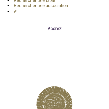
Rechercher une table
Rechercher une association
⨳
Acorez