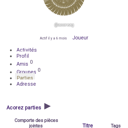
@acorezg
Joueur
"
Actif il y a 6 mois
"
Activités
Profil
0
Amis
0
Groupes
Parties
Adresse
▸
Acorez parties
Comporte des pièces
Titre
jointes
Tags