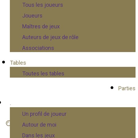
Tous les joueurs
Joueurs
Maîtres de jeux
Auteurs de jeux de rôle
Associations
Tables
Toutes les tables
Parties
.
Un profil de joueur
Autour de moi
Dans les jeux