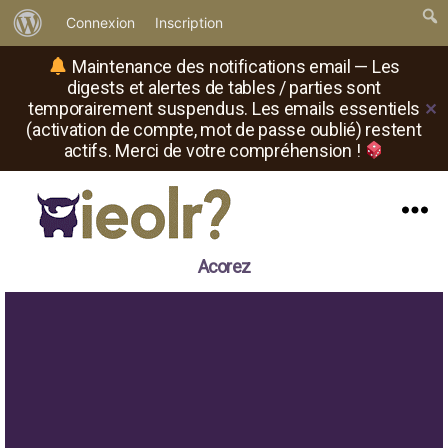
À
Connexion
Inscription
propos
Maintenance des notifications email — Les
de
digests et alertes de tables / parties sont
temporairement suspendus. Les emails essentiels
✕
WordPress
(activation de compte, mot de passe oublié) restent
actifs. Merci de votre compréhension !
Menu
Il
Acorez
est
où
le
rôliste
?