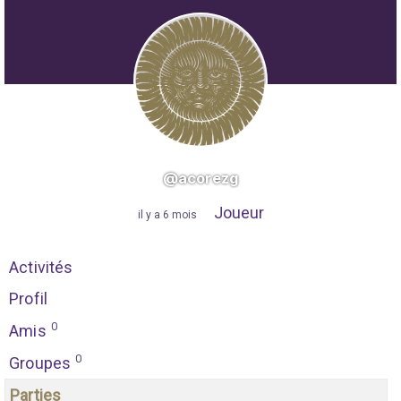
@acorezg
Joueur
"
il y a 6 mois
"
Activités
Profil
0
Amis
0
Groupes
Parties