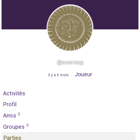
@acorezg
Joueur
"
il y a 6 mois
"
Activités
Profil
0
Amis
0
Groupes
Parties