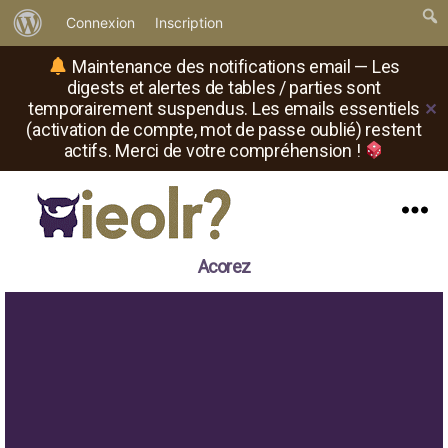
À
Connexion
Inscription
propos
Maintenance des notifications email — Les
de
digests et alertes de tables / parties sont
temporairement suspendus. Les emails essentiels
✕
WordPress
(activation de compte, mot de passe oublié) restent
actifs. Merci de votre compréhension !
Menu
Il
Acorez
est
où
le
rôliste
?