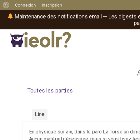
À
Connexion
Inscription
propos
Maintenance des notifications email — Les digests e
pa
de
WordPress
Réseau social de joueurs de maître
Il
est
où
le
rôliste
?
Toutes les parties
Lire
En physique sur aix, dans le parc La Torse un dim
Aucun matériel nécessaire, mais si vous lisez les 