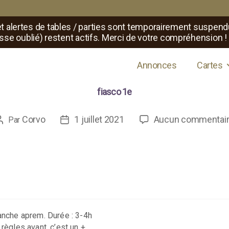
t alertes de tables / parties sont temporairement suspend
sse oublié) restent actifs. Merci de votre compréhension !
s de jeux de rôle
Annonces
Cartes
fiasco 1e
Corvo
1 juillet 2021
Aucun commentai
Par
Auteur
Date
de
de
l’article
l’article
anche aprem. Durée : 3-4h
règles avant, c’est un +.