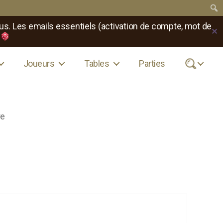
us. Les emails essentiels (activation de compte, mot de
✕
Joueurs
Tables
Parties
.
sur
re
fiasco
1e