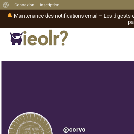
À
Connexion
Inscription
propos
Maintenance des notifications email — Les digests e
pa
de
WordPress
Réseau social de joueurs de maître
Il
est
où
le
rôliste
?
@corvo