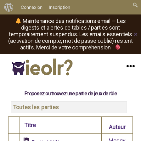
À
Connexion
Inscription
propos
Maintenance des notifications email — Les
de
digests et alertes de tables / parties sont
temporairement suspendus. Les emails essentiels
✕
WordPress
(activation de compte, mot de passe oublié) restent
actifs. Merci de votre compréhension !
Menu
Il
est
où
Proposez ou trouvez une partie de jeux de rôle
le
rôliste
Toutes les parties
?
Titre
Auteur
Comporte des pièces jointes
Moggy